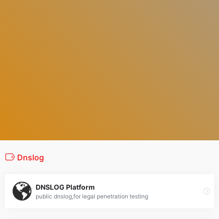
Dnslog
DNSLOG Platform
public dnslog,for legal penetration testing