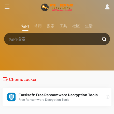
站内
常用
搜索
工具
社区
生活
ChernoLocker
Emsisoft: Free Ransomware Decryption Tools
Free Ransomware Decryption Tools