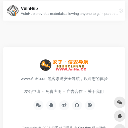
VulnHub
VulnHub provides materials allowing anyone to gain practical hands-on experience with digital security, computer applications and network administration tasks.
www.AnHu.cc 黑客渗透安全导航，欢迎您的体验
友链申请
免责声明
广告合作
关于我们
Copyright © 2026
安乎·信安导航
由
OneNav
强力驱动