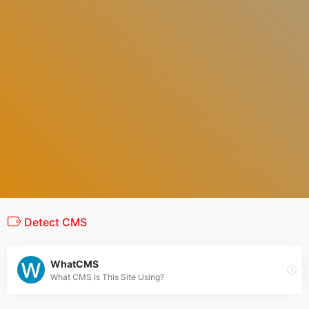
Detect CMS
WhatCMS
What CMS Is This Site Using?