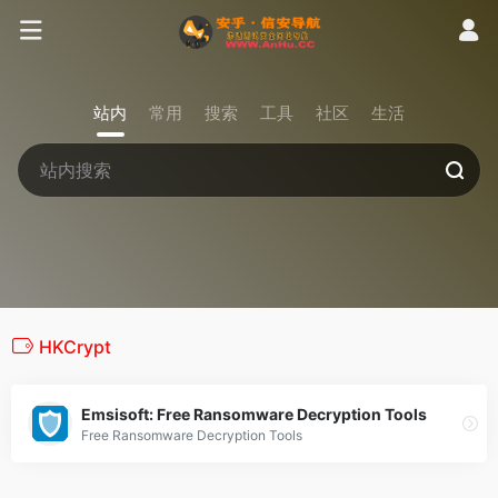
站内
常用
搜索
工具
社区
生活
HKCrypt
Emsisoft: Free Ransomware Decryption Tools
Free Ransomware Decryption Tools