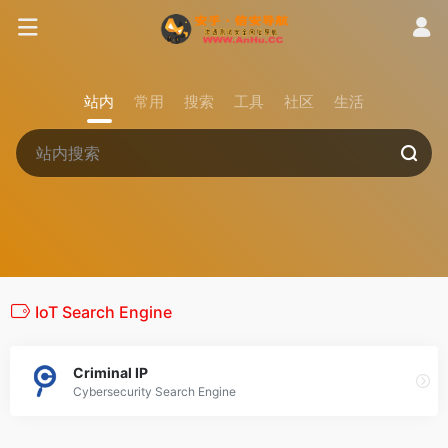
站内
常用
搜索
工具
社区
生活
IoT Search Engine
Criminal IP
Cybersecurity Search Engine