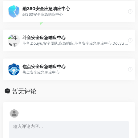
融360安全应急响应中心
融360安全应急响应中心
斗鱼安全应急响应中心
斗鱼,Douyu,安全团队,应急响应,斗鱼安全应急响应中心,Douyu Security Response Center,DYSRC
焦点安全应急响应中心
焦点安全应急响应中心
暂无评论