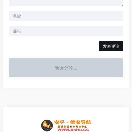
发表评论
暂无评论...