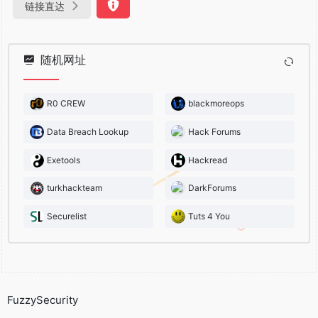
链接直达
随机网址
R0 CREW
blackmoreops
Data Breach Lookup
Hack Forums
Exetools
Hackread
turkhackteam
DarkForums
Securelist
Tuts 4 You
FuzzySecurity