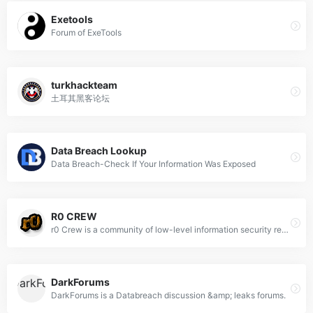
Exetools
Forum of ExeTools
turkhackteam
土耳其黑客论坛
Data Breach Lookup
Data Breach-Check If Your Information Was Exposed
R0 CREW
r0 Crew is a community of low-level information security researchers.
DarkForums
DarkForums is a Databreach discussion &amp; leaks forums.