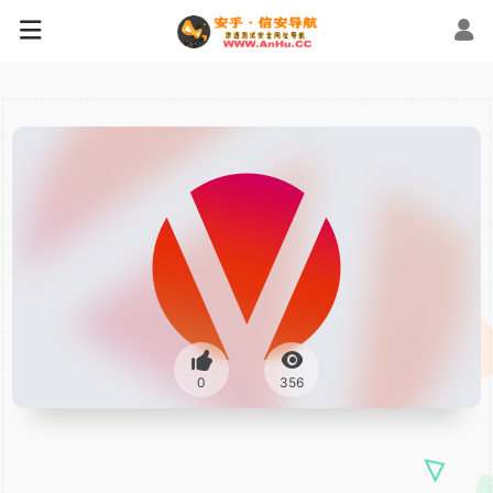
0
356