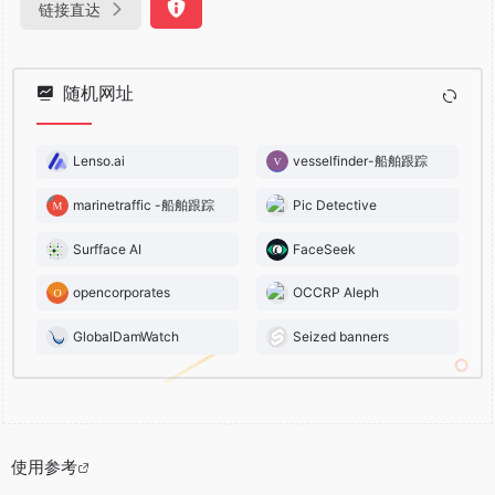
链接直达
随机网址
Lenso.ai
vesselfinder-船舶跟踪
marinetraffic -船舶跟踪
Pic Detective
Surfface AI
FaceSeek
opencorporates
OCCRP Aleph
GlobalDamWatch
Seized banners
使用参考