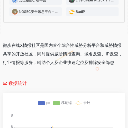
安恒威胁分析平台
Live Cyber Attack Threat Map
NOSEC安全讯息平台 – 白帽汇安全研究院
BadIP
微步在线X情报社区是国内首个综合性威胁分析平台和威胁情报
共享的开放社区，同时提供威胁情报查询、域名反查、IP反查，
行业情报等服务，辅助个人及企业快速定位及排除安全隐患
数据统计