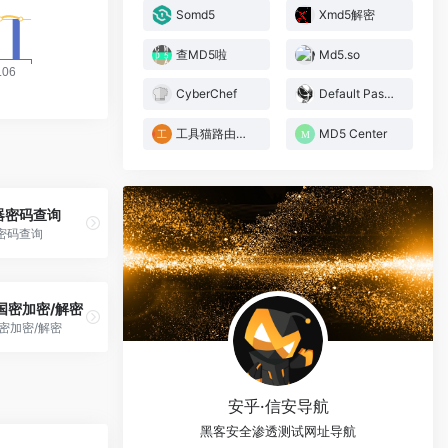
Somd5
Xmd5解密
查MD5啦
Md5.so
CyberChef
Default Passwords
工具猫路由器默认密码查询
MD5 Center
器密码查询
密码查询
国密加密/解密
密加密/解密
安乎·信安导航
黑客安全渗透测试网址导航