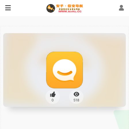
0
518