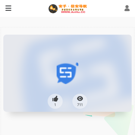
1
711