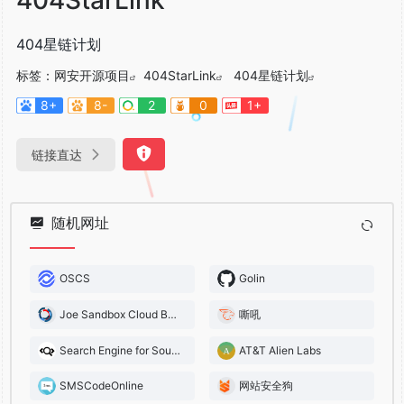
404星链计划
标签：
网安开源项目
404StarLink
404星链计划
8+
8-
2
0
1+
链接直达
随机网址
OSCS
Golin
Joe Sandbox Cloud Basic
嘶吼
Search Engine for Source Code
AT&T Alien Labs
SMSCodeOnline
网站安全狗