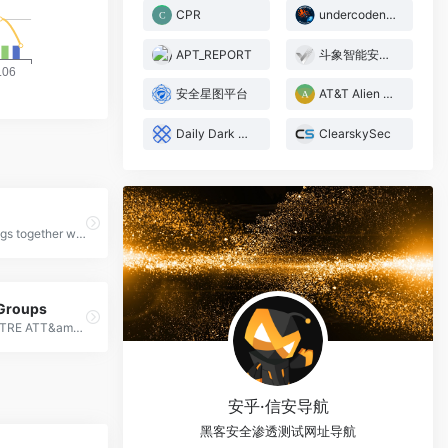
CPR
undercodenews
APT_REPORT
斗象智能安全漏洞情报中心
安全星图平台
AT&T Alien Labs
Daily Dark Web
ClearskySec
Unit 42 brings together world-renowned threat researchers, incident responders and security consultants to create an intelligence-driven, response-ready organization that's passionate about helping you proactively manage cyber risk.
Groups
Groups | MITRE ATT&amp;CK®
安乎·信安导航
黑客安全渗透测试网址导航