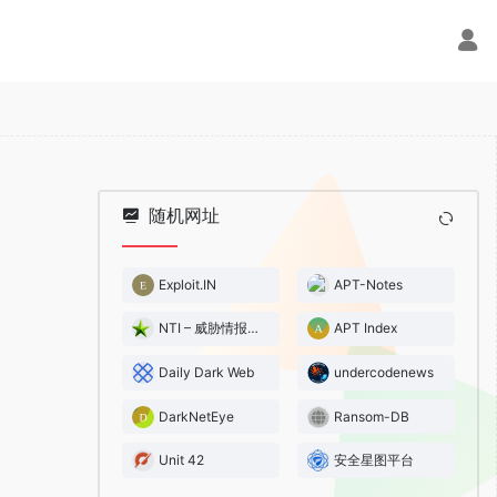
随机网址
Exploit.IN
APT-Notes
NTI – 威胁情报中心
APT Index
Daily Dark Web
undercodenews
DarkNetEye
Ransom-DB
Unit 42
安全星图平台