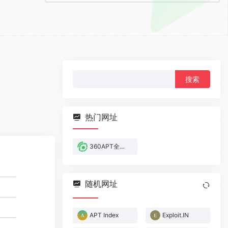
搜
索：
热门网址
360APT全景雷达
随机网址
APT Index
Exploit.IN