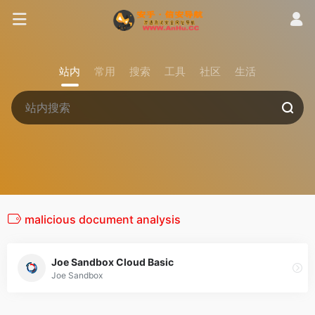
站内
常用
搜索
工具
社区
生活
malicious document analysis
Joe Sandbox Cloud Basic
Joe Sandbox