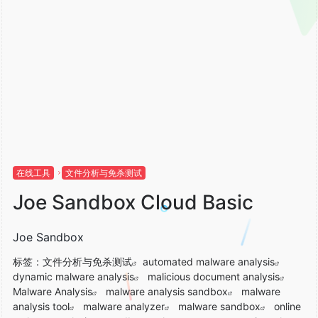
在线工具
文件分析与免杀测试
Joe Sandbox Cloud Basic
Joe Sandbox
标签：
文件分析与免杀测试
automated malware analysis
dynamic malware analysis
malicious document analysis
Malware Analysis
malware analysis sandbox
malware
analysis tool
malware analyzer
malware sandbox
online