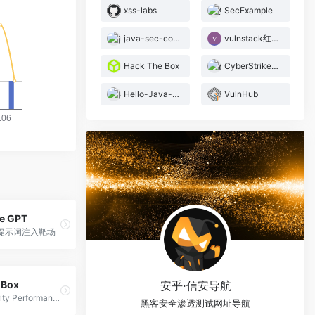
xss-labs
SecExample
java-sec-code
vulnstack红日靶场
Hack The Box
CyberStrikeLab
Hello-Java-Sec
VulnHub
e GPT
提示词注入靶场
安乎·信安导航
 Box
Cybersecurity Performance Center
黑客安全渗透测试网址导航