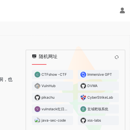
随机网址
CTFshow -CTF
Immersive GPT
漏洞，也
VulnHub
DVWA
pikachu
CyberStrikeLab
vulnstack红日靶场
玄域靶场系统
java-sec-code
xss-labs