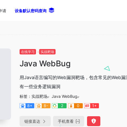
申请
设备默认密码查询
在线学习
实战靶场
Java WebBug
用Java语言编写的Web漏洞靶场，包含常见的Web
有一些业务逻辑漏洞
标签：
实战靶场
Java WebBug
8+
8-
2
0
1+
链接直达
手机查看