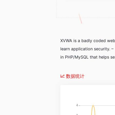
XVWA is a badly coded web a
learn application security.
in PHP/MySQL that helps secu
数据统计