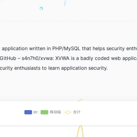
pplication written in PHP/MySQL that helps security enth
 – GitHub – s4n7h0/xvwa: XVWA is a badly coded web applic
rity enthusiasts to learn application security.