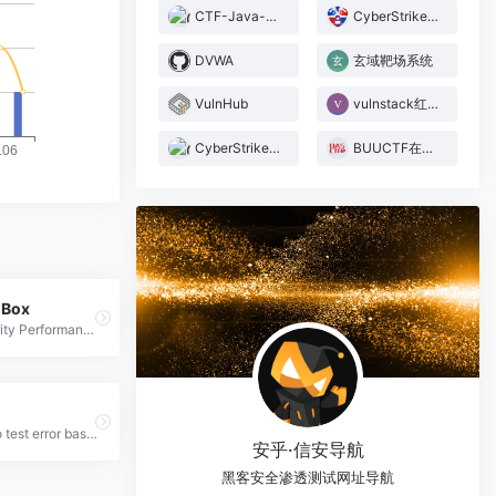
CTF-Java-Gadget
CyberStrikeLab
DVWA
玄域靶场系统
VulnHub
vulnstack红日靶场
CyberStrikeLab
BUUCTF在线评测
 Box
Cybersecurity Performance Center
SQLI labs to test error based, Blind boolean based, Time based. - Audi-1/sqli-labs
安乎·信安导航
黑客安全渗透测试网址导航