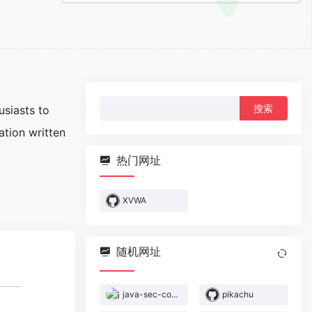
搜
usiasts to
索：
ation written
热门网址
XVWA
随机网址
java-sec-code
pikachu