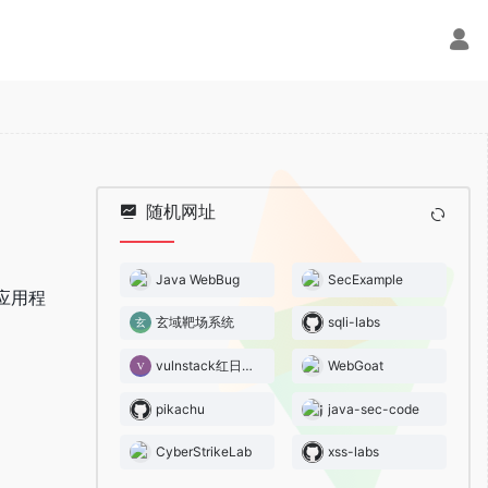
随机网址
Java WebBug
SecExample
b应用程
玄域靶场系统
sqli-labs
vulnstack红日靶场
WebGoat
pikachu
java-sec-code
CyberStrikeLab
xss-labs