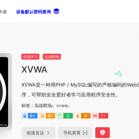
申请
设备默认密码查询
在线学习
实战靶场
XVWA
XVWA是一种用PHP / MySQL编写的严格编码的We
序，可帮助安全爱好者学习应用程序安全性。
标签：
实战靶场
xvwa
8+
8-
2
0
1+
链接直达
手机查看