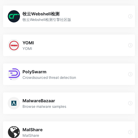
牧云Webshell检测
牧云Webshell检测引擎社区版
YOMI
YOMI
PolySwarm
Crowdsourced threat detection
MalwareBazaar
Browse malware samples
MalShare
MalShare